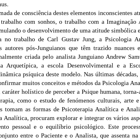
mus.
omada de consciência destes elementos inconscientes a
 trabalho com sonhos, o trabalho com a Imaginação A
timulando o desenvolvimento de uma atitude simbólica 
a no trabalho de Carl Gustav Jung, a Psicologia An
s autores pós-Junguianos que têm trazido nuances e 
nalmente criada pelo analista Junguiano Andrew Samu
ola Arquetípica, a escola Desenvolvimental e a Es
dinâmica psíquica deste modelo. Nas últimas décadas,
onfirmar muitos conceitos e métodos da Psicologia Ana
u caráter holístico de perceber a Psique humana, torna
rapia, como o estudo de fenómenos culturais, arte e 
cas tomam as formas de Psicoterapia Analítica e Anal
ia Analítica, procuram explorar e integrar os vários a
nto pessoal e o equilíbrio psicológico. Este proce
njunto entre o Paciente e o Analista, que assenta na