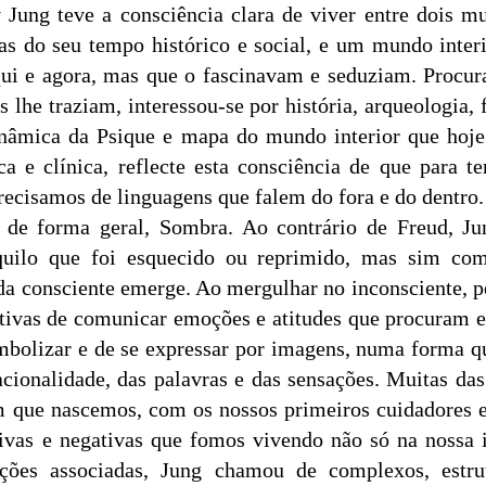
 Jung teve a consciência clara de viver entre dois 
ias do seu tempo histórico e social, e um mundo interi
qui e agora, mas que o fascinavam e seduziam. Procur
lhe traziam, interessou-se por história, arqueologia, fil
inâmica da Psique e mapa do mundo interior que hoje
ca e clínica, reflecte esta consciência de que para t
ecisamos de linguagens que falem do fora e do dentro.
 de forma geral, Sombra. Ao contrário de Freud, Ju
uilo que foi esquecido ou reprimido, mas sim com
ida consciente emerge. Ao mergulhar no inconsciente, 
ativas de comunicar emoções e atitudes que procuram 
imbolizar e de se expressar por imagens, numa forma q
cionalidade, das palavras e das sensações. Muitas das
m que nascemos, com os nossos primeiros cuidadores 
tivas e negativas que fomos vivendo não só na nossa 
ções associadas, Jung chamou de complexos, estru