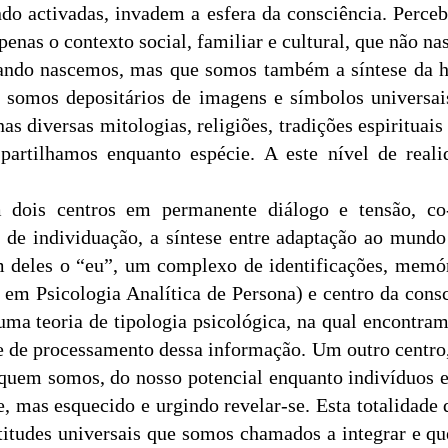
ndo activadas, invadem a esfera da consciência. Perc
penas o contexto social, familiar e cultural, que não 
ando nascemos, mas que somos também a síntese da hi
 somos depositários de imagens e símbolos universais
s diversas mitologias, religiões, tradições espirituais
 partilhamos enquanto espécie. A este nível de real
dois centros em permanente diálogo e tensão, co-
e individuação, a síntese entre adaptação ao mundo 
m deles o “eu”, um complexo de identificações, memór
m Psicologia Analítica de Persona) e centro da consc
uma teoria de tipologia psicológica, na qual encontra
s e de processamento dessa informação. Um outro centr
e quem somos, do nosso potencial enquanto indivíduos 
e, mas esquecido e urgindo revelar-se. Esta totalidade
titudes universais que somos chamados a integrar e q