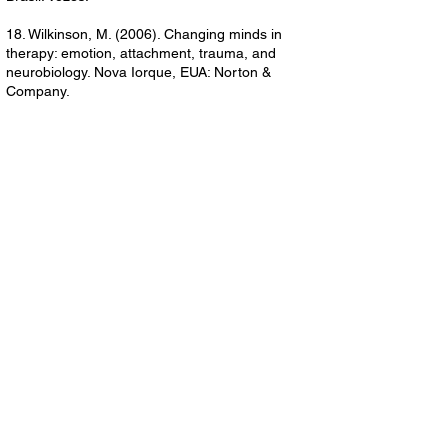
18. Wilkinson, M. (2006). Changing minds in
therapy: emotion, attachment, trauma, and
neurobiology. Nova Iorque, EUA: Norton &
Company.
19. Young-Eisendrath, P. (1997). The Cambridge
Companion to Jung. Cambridge, UK: Cambridge
University Press.
Descarregue
aqui
a versão em .PDF
Insira o seu E-MAIL para receber a
nossa Newsletter
Enviar
Autorizo a SPPA a utilizar este E-mail para
contacto