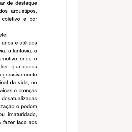
gar de destaque 
s arquétipos, 
coletivo e por 
ele.
anos e até aos 
, a fantasia, a 
motivo onde o 
as qualidades 
ogressivamente 
nal da vida, no 
icas e crenças 
 desatualizadas 
ização e podem 
u imaturidade, 
 fazer face aos 