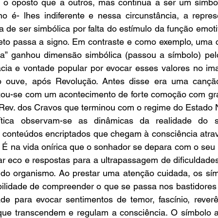
r o oposto que a outros, mas continua a ser um símbolo
 é- lhes indiferente e nessa circunstância, a repres
xa de ser simbólica por falta do estímulo da função emoti
feto passa a signo. Em contraste e como exemplo, uma 
a” ganhou dimensão simbólica (passou a símbolo) pelo
cia e vontade popular por evocar esses valores no imag
 ouve, após Revolução. Antes disse era uma canção 
zou-se com um acontecimento de forte comoção com gran
 Rev. dos Cravos que terminou com o regime do Estado 
ítica observam-se as dinâmicas da realidade do su
 conteúdos encriptados que chegam à consciência atrav
. É na vida onírica que o sonhador se depara com o seu ro
r eco e respostas para a ultrapassagem de dificuldades 
do organismo. Ao prestar uma atenção cuidada, os sím
bilidade de compreender o que se passa nos bastidores 
de para evocar sentimentos de temor, fascínio, reverên
ue transcendem e regulam a consciência. O símbolo ao