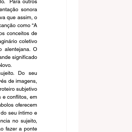
.  Para outros 
entação sonora 
va que assim, o 
canção como “A 
s conceitos de 
inário coletivo 
alentejana. O 
de significado 
Novo.
jeito. Do seu 
és de imagens, 
teiro subjetivo 
e conflitos, em 
bolos oferecem 
do seu íntimo e 
cia no sujeito, 
 fazer a ponte 