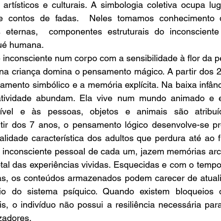
, artísticos e culturais. A simbologia coletiva ocupa lu
e contos de fadas.  Neles tomamos conhecimento do
 eternas,  componentes estruturais do inconsciente 
qué humana.
inconsciente num corpo com a sensibilidade à flor da p
na criança domina o pensamento mágico. A partir dos 2 
mento simbólico e a memória explícita. Na baixa infância
atividade abundam. Ela vive num mundo animado e e
ível e às pessoas, objetos e animais são atribuíd
rtir dos 7 anos, o pensamento lógico desenvolve-se pr
nalidade característica dos adultos que perdura até ao fi
o inconsciente pessoal de cada um, jazem memórias arca
otal das experiências vividas. Esquecidas e com o tempo
as, os conteúdos armazenados podem carecer de atual
rio do sistema psíquico. Quando existem bloqueios o
is, o indivíduo não possui a resiliência necessária para
zadores.