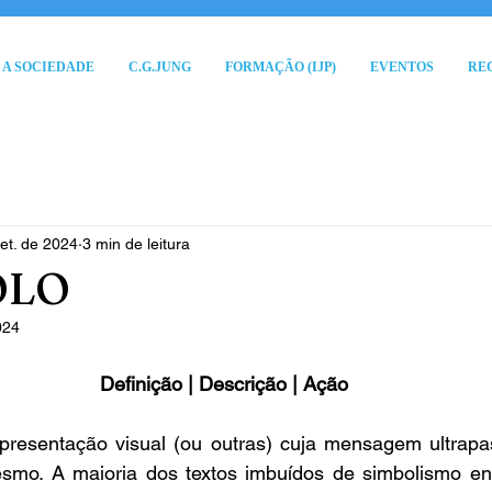
A SOCIEDADE
C.G.JUNG
FORMAÇÃO (IJP)
EVENTOS
RE
et. de 2024
3 min de leitura
OLO
024
Definição | Descrição | Ação
resentação visual (ou outras) cuja mensagem ultrapa
mesmo. A maioria dos textos imbuídos de simbolismo en