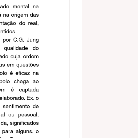
ade mental na 
 na origem das 
ntação do real, 
ntidos.
 por C.G. Jung 
 qualidade do 
ade cuja ordem 
das em questões 
lo é eficaz na 
bolo chega ao 
em é captada 
laborado. Ex. o 
 sentimento de 
al ou pessoal, 
a, significados 
para alguns, o 