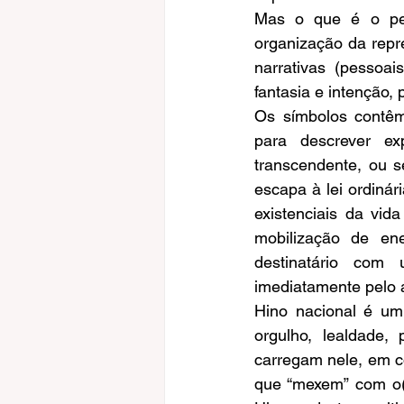
Mas o que é o pen
organização da repr
narrativas (pessoai
fantasia e intenção,
Os símbolos contêm
para descrever ex
transcendente, ou s
escapa à lei ordinár
existenciais da vid
mobilização de ene
destinatário com
imediatamente pelo a
Hino nacional é um
orgulho, lealdade, 
carregam nele, em co
que “mexem” com o(s