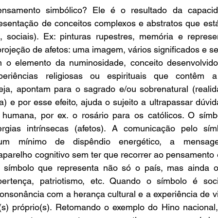
samento simbólico? Ele é o resultado da capacid
esentação de conceitos complexos e abstratos que está
s, sociais). Ex: pinturas rupestres, memória e represe
 projeção de afetos: uma imagem, vários significados e se
 o elemento da numinosidade, conceito desenvolvido
periências religiosas ou espirituais que contêm a
eja, apontam para o sagrado e/ou sobrenatural (realid
ia) e por esse efeito, ajuda o sujeito a ultrapassar dúvi
a humana, por ex. o rosário para os católicos. O símbo
rgias intrínsecas (afetos). A comunicação pelo sím
 um mínimo de dispêndio energético, a mensag
parelho cognitivo sem ter que recorrer ao pensamento e
 símbolo que representa não só o país, mas ainda o
pertença, patriotismo, etc. Quando o símbolo é soci
nsonância com a herança cultural e a experiência de vid
) próprio(s). Retomando o exemplo do Hino nacional, 