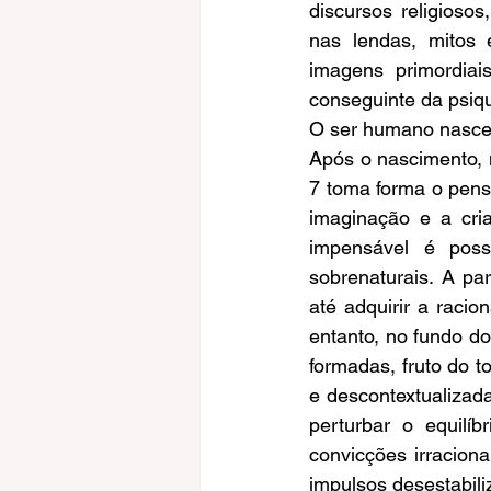
discursos religiosos
nas lendas, mitos 
imagens primordiais
conseguinte da psi
O ser humano nasce 
Após o nascimento, 
7 toma forma o pensa
imaginação e a cri
impensável é poss
sobrenaturais. A pa
até adquirir a racio
entanto, no fundo d
formadas, fruto do t
e descontextualizad
perturbar o equilíb
convicções irraciona
impulsos desestabili