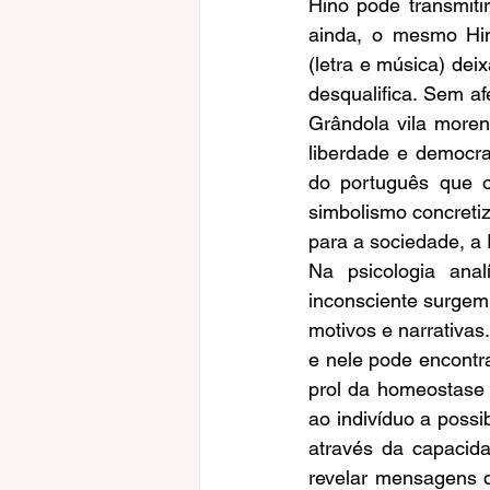
Hino pode transmiti
ainda, o mesmo Hino
(letra e música) dei
desqualifica. Sem a
Grândola vila moren
liberdade e democra
do português que o
simbolismo concreti
para a sociedade, a
Na psicologia anal
inconsciente surgem
motivos e narrativas
e nele pode encontra
prol da homeostase 
ao indivíduo a possi
através da capacida
revelar mensagens q